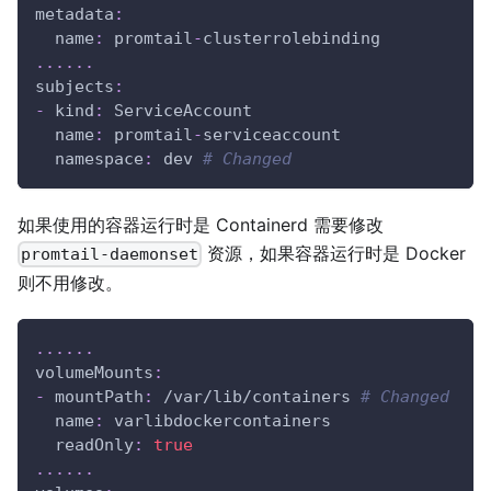
metadata
:
name
:
 promtail
-
clusterrolebinding
...
...
subjects
:
-
kind
:
 ServiceAccount
name
:
 promtail
-
serviceaccount
namespace
:
 dev 
# Changed
如果使用的容器运行时是 Containerd 需要修改
资源，如果容器运行时是 Docker
promtail-daemonset
则不用修改。
...
...
volumeMounts
:
-
mountPath
:
 /var/lib/containers 
# Changed
name
:
 varlibdockercontainers
readOnly
:
true
...
...