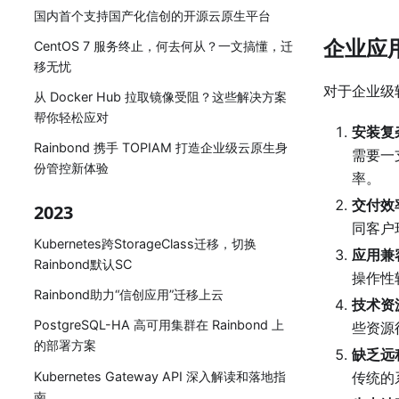
国内首个支持国产化信创的开源云原生平台
企业应
CentOS 7 服务终止，何去何从？一文搞懂，迁
移无忧
对于企业级
从 Docker Hub 拉取镜像受阻？这些解决方案
帮你轻松应对
安装复
Rainbond 携手 TOPIAM 打造企业级云原生身
需要一
份管控新体验
率。
交付效
2023
同客户
Kubernetes跨StorageClass迁移，切换
应用兼
Rainbond默认SC
操作性
Rainbond助力“信创应用”迁移上云
技术资
PostgreSQL-HA 高可用集群在 Rainbond 上
些资源
的部署方案
缺乏远
Kubernetes Gateway API 深入解读和落地指
传统的
南