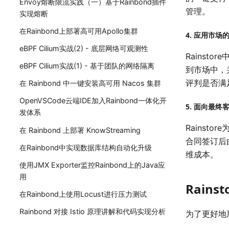
Envoy熔断限流实践（一）基于Rainbond插件
管理。
实现熔断
在Rainbond上部署高可用Apollo集群
4. 应用市场
eBPF Cilium实战(2) - 底层网络可观测性
Rains
eBPF Cilium实战(1) - 基于团队的网络隔离
到市场中，
评判是否满
在 Rainbond 中一键安装高可用 Nacos 集群
OpenVSCode云端IDE加入Rainbond一体化开
5. 面向最终
发体系
Rains
在 Rainbond 上部署 KnowStreaming
合同签订后
在Rainbond中实现数据库结构自动化升级
维成本。
使用JMX Exporter监控Rainbond上的Java应
用
Rain
在Rainbond上使用Locust进行压力测试
Rainbond 对接 Istio 原理讲解和代码实现分析
为了更好地展