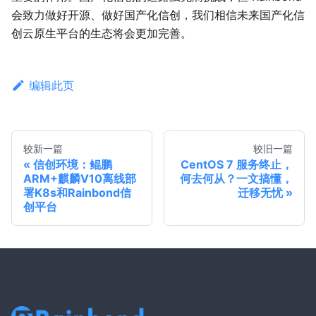
会致力做好开源、做好国产化信创，我们相信未来国产化信
创云原生平台的生态将会更加完善。
编辑此页
较新一篇
较旧一篇
信创环境：鲲鹏
CentOS 7 服务终止，
ARM+麒麟V10离线部
何去何从？一文搞懂，
署K8s和Rainbond信
迁移无忧
创平台