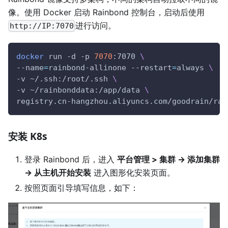
像。使用 Docker 启动 Rainbond 控制台，启动后使用
进行访问。
http://IP:7070
docker
 run 
-d
-p
7070
:7070 
\
--name
=
rainbond-allinone 
--restart
=
always 
\
-v
 ~/.ssh:/root/.ssh 
\
-v
 ~/rainbonddata:/app/data 
\
registry.cn-hangzhou.aliyuncs.com/goodrain/rai
安装 K8s
登录 Rainbond 后，进入
平台管理 > 集群 -> 添加集群
-> 从主机开始安装
进入图形化安装页面。
按照页面引导填写信息，如下：