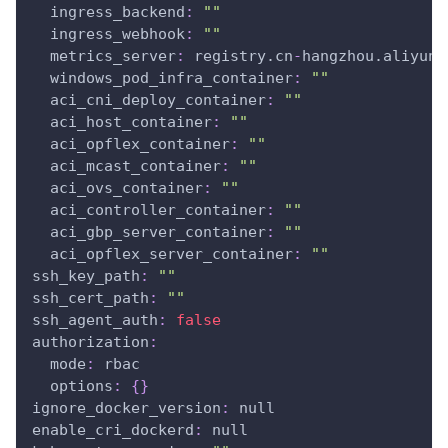
ingress_backend
:
""
ingress_webhook
:
""
metrics_server
:
 registry.cn
-
hangzhou.aliyunc
windows_pod_infra_container
:
""
aci_cni_deploy_container
:
""
aci_host_container
:
""
aci_opflex_container
:
""
aci_mcast_container
:
""
aci_ovs_container
:
""
aci_controller_container
:
""
aci_gbp_server_container
:
""
aci_opflex_server_container
:
""
ssh_key_path
:
""
ssh_cert_path
:
""
ssh_agent_auth
:
false
authorization
:
mode
:
 rbac
options
:
{
}
ignore_docker_version
:
null
enable_cri_dockerd
:
null