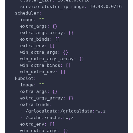
cluster_cidr
:
 10.42.0.0/16
service_cluster_ip_range
:
 10.43.0.0/16
scheduler
:
image
:
""
extra_args
:
{
}
extra_args_array
:
{
}
extra_binds
:
[
]
extra_env
:
[
]
win_extra_args
:
{
}
win_extra_args_array
:
{
}
win_extra_binds
:
[
]
win_extra_env
:
[
]
kubelet
:
image
:
""
extra_args
:
{
}
extra_args_array
:
{
}
extra_binds
:
-
 /grlocaldata
:
/grlocaldata
:
rw
,
z
-
 /cache
:
/cache
:
rw
,
z
extra_env
:
[
]
win_extra_args
:
{
}