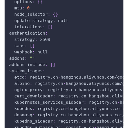
options
:
{
}
mtu
:
0
node_selector
:
{
}
update_strategy
:
null
tolerations
:
[
]
authentication
:
strategy
:
 x509
sans
:
[
]
webhook
:
null
addons
:
""
addons_include
:
[
]
system_images
:
etcd
:
 registry.cn
-
hangzhou.aliyuncs.com/good
alpine
:
 registry.cn
-
hangzhou.aliyuncs.com/go
nginx_proxy
:
 registry.cn
-
hangzhou.aliyuncs.c
cert_downloader
:
 registry.cn
-
hangzhou.aliyun
kubernetes_services_sidecar
:
 registry.cn
-
han
kubedns
:
 registry.cn
-
hangzhou.aliyuncs.com/g
dnsmasq
:
 registry.cn
-
hangzhou.aliyuncs.com/g
kubedns_sidecar
:
 registry.cn
-
hangzhou.aliyun
kubedns_autoscaler
:
 registry.cn
-
hangzhou.ali