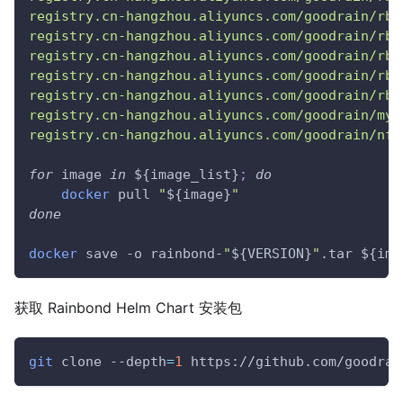
registry.cn-hangzhou.aliyuncs.com/goodrain/rbd
registry.cn-hangzhou.aliyuncs.com/goodrain/rbd
registry.cn-hangzhou.aliyuncs.com/goodrain/rbd
registry.cn-hangzhou.aliyuncs.com/goodrain/rbd
registry.cn-hangzhou.aliyuncs.com/goodrain/rbd
registry.cn-hangzhou.aliyuncs.com/goodrain/mys
registry.cn-hangzhou.aliyuncs.com/goodrain/nfs
for
image
in
${image_list}
;
do
docker
 pull 
"
${image}
"
done
docker
 save 
-o
 rainbond-
"
${VERSION}
"
.tar 
${ima
获取 Rainbond Helm Chart 安装包
git
 clone 
--depth
=
1
 https://github.com/goodrai