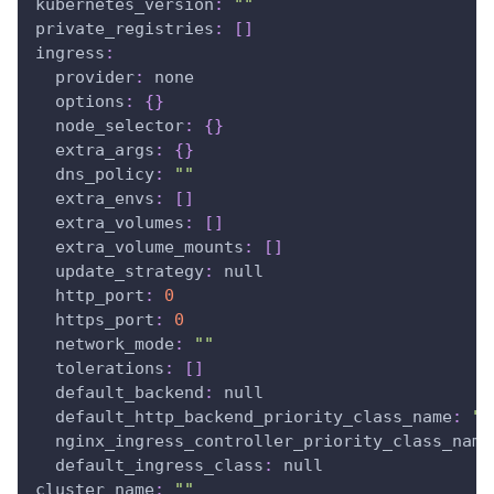
kubernetes_version
:
""
private_registries
:
[
]
ingress
:
provider
:
 none
options
:
{
}
node_selector
:
{
}
extra_args
:
{
}
dns_policy
:
""
extra_envs
:
[
]
extra_volumes
:
[
]
extra_volume_mounts
:
[
]
update_strategy
:
null
http_port
:
0
https_port
:
0
network_mode
:
""
tolerations
:
[
]
default_backend
:
null
default_http_backend_priority_class_name
:
""
nginx_ingress_controller_priority_class_name
default_ingress_class
:
null
cluster_name
:
""