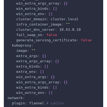
win_extra_args_array
:
{
}
win_extra_binds
:
[
]
win_extra_env
:
[
]
cluster_domain
:
 cluster.local
infra_container_image
:
""
cluster_dns_server
:
 10.43.0.10
fail_swap_on
:
false
generate_serving_certificate
:
false
kubeproxy
:
image
:
""
extra_args
:
{
}
extra_args_array
:
{
}
extra_binds
:
[
]
extra_env
:
[
]
win_extra_args
:
{
}
win_extra_args_array
:
{
}
win_extra_binds
:
[
]
win_extra_env
:
[
]
network
:
plugin
:
 flannel 
# calico