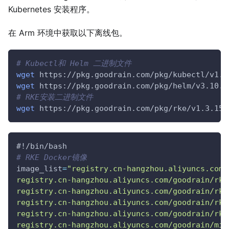
Kubernetes 安装程序。
在 Arm 环境中获取以下离线包。
# Kubectl和 Helm 二进制文件
wget
 https://pkg.goodrain.com/pkg/kubectl/v1.2
wget
 https://pkg.goodrain.com/pkg/helm/v3.10.1
# RKE安装二进制文件
wget
 https://pkg.goodrain.com/pkg/rke/v1.3.15/
#!/bin/bash
# RKE Docker镜像
image_list
=
"registry.cn-hangzhou.aliyuncs.com/
registry.cn-hangzhou.aliyuncs.com/goodrain/rke
registry.cn-hangzhou.aliyuncs.com/goodrain/rke
registry.cn-hangzhou.aliyuncs.com/goodrain/rke
registry.cn-hangzhou.aliyuncs.com/goodrain/rke
registry.cn-hangzhou.aliyuncs.com/goodrain/mir