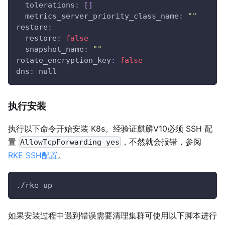
tolerations
:
[
]
metrics_server_priority_class_name
:
""
restore
:
restore
:
false
snapshot_name
:
""
rotate_encryption_key
:
false
dns
:
null
执行安装
执行以下命令开始安装 K8s。经验证麒麟V10必须 SSH 配
置
，不然就会报错，参阅
AllowTcpForwarding yes
RKE SSH配置
。
./rke up
如果安装过程中遇到错误需要清理集群可使用以下脚本进行