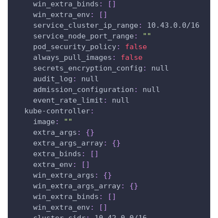
win_extra_binds
:
[
]
win_extra_env
:
[
]
service_cluster_ip_range
:
 10.43.0.0/16
service_node_port_range
:
""
pod_security_policy
:
false
always_pull_images
:
false
secrets_encryption_config
:
null
audit_log
:
null
admission_configuration
:
null
event_rate_limit
:
null
kube-controller
:
image
:
""
extra_args
:
{
}
extra_args_array
:
{
}
extra_binds
:
[
]
extra_env
:
[
]
win_extra_args
:
{
}
win_extra_args_array
:
{
}
win_extra_binds
:
[
]
win_extra_env
:
[
]