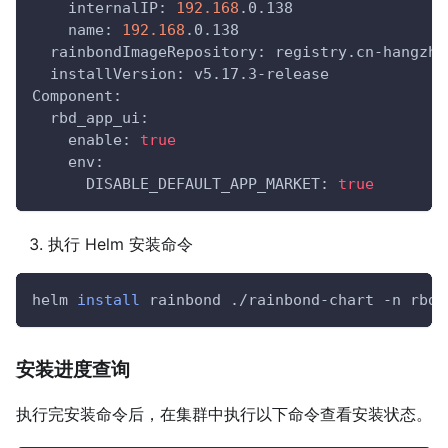
    internalIP: 
192.168
.0.138
    name: 
192.168
.0.138
  rainbondImageRepository: registry.cn-hangzho
  installVersion: v5.17.3-release
Component:
  rbd_app_ui:
    enable: 
true
    env:
      DISABLE_DEFAULT_APP_MARKET: 
true
执行 Helm 安装命令
helm 
install
 rainbond ./rainbond-chart 
-n
 rbd-
安装进度查询
执行完安装命令后，在集群中执行以下命令查看安装状态。