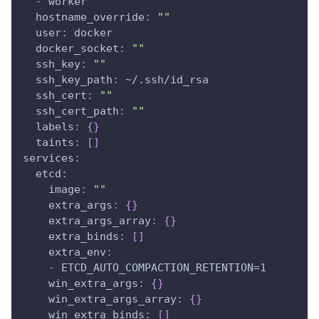
-
 worker
hostname_override
:
""
user
:
 docker
docker_socket
:
""
ssh_key
:
""
ssh_key_path
:
 ~/.ssh/id_rsa
ssh_cert
:
""
ssh_cert_path
:
""
labels
:
{
}
taints
:
[
]
services
:
etcd
:
image
:
""
extra_args
:
{
}
extra_args_array
:
{
}
extra_binds
:
[
]
extra_env
:
-
 ETCD_AUTO_COMPACTION_RETENTION=1
win_extra_args
:
{
}
win_extra_args_array
:
{
}
win_extra_binds
:
[
]