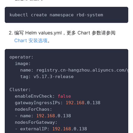
kubectl create namespace rbd-system
编写 Helm values.yml，更多 Chart 参数请参阅
Chart 安装选项
。
operator:
  image:
    name: registry.cn-hangzhou.aliyuncs.com/go
    tag: v5.17.3-release
Cluster:
  enableEnvCheck: 
false
  gatewayIngressIPs: 
192.168
.0.138
  nodesForChaos:
  - name: 
192.168
.0.138
  nodesForGateway:
  - externalIP: 
192.168
.0.138