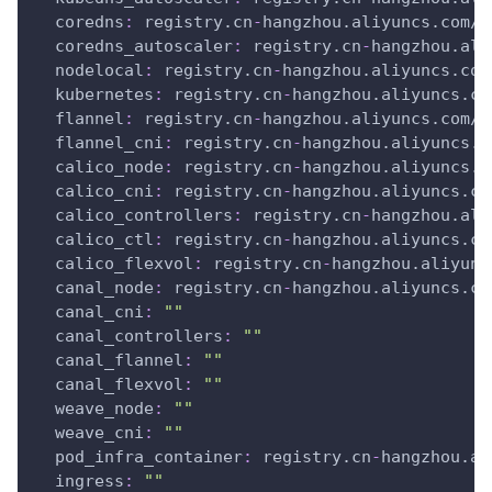
coredns
:
 registry.cn
-
hangzhou.aliyuncs.com/g
coredns_autoscaler
:
 registry.cn
-
hangzhou.ali
nodelocal
:
 registry.cn
-
hangzhou.aliyuncs.com
kubernetes
:
 registry.cn
-
hangzhou.aliyuncs.co
flannel
:
 registry.cn
-
hangzhou.aliyuncs.com/g
flannel_cni
:
 registry.cn
-
hangzhou.aliyuncs.c
calico_node
:
 registry.cn
-
hangzhou.aliyuncs.c
calico_cni
:
 registry.cn
-
hangzhou.aliyuncs.co
calico_controllers
:
 registry.cn
-
hangzhou.ali
calico_ctl
:
 registry.cn
-
hangzhou.aliyuncs.co
calico_flexvol
:
 registry.cn
-
hangzhou.aliyunc
canal_node
:
 registry.cn
-
hangzhou.aliyuncs.co
canal_cni
:
""
canal_controllers
:
""
canal_flannel
:
""
canal_flexvol
:
""
weave_node
:
""
weave_cni
:
""
pod_infra_container
:
 registry.cn
-
hangzhou.al
ingress
:
""