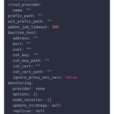
cloud_provider
:
name
:
""
prefix_path
:
""
win_prefix_path
:
""
addon_job_timeout
:
300
bastion_host
:
address
:
""
port
:
""
user
:
""
ssh_key
:
""
ssh_key_path
:
""
ssh_cert
:
""
ssh_cert_path
:
""
ignore_proxy_env_vars
:
false
monitoring
:
provider
:
 none
options
:
{
}
node_selector
:
{
}
update_strategy
:
null
replicas
:
null