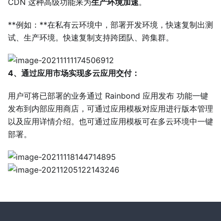
CDN 这种高级功能来为
生产环境加速
。
**例如：**在私有云环境中，部署开发环境，快速复制出测
试、生产环境。快速复制支持跨团队、跨集群。
4、通过应用市场实现多云应用交付：
用户可将已部署的业务通过 Rainbond 应用发布 功能一键
发布到内部应用商店，可通过应用模板对应用进行版本管理
以及应用详情介绍。也可通过应用模板可在多云环境中一键
部署。