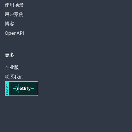
使用场景
用户案例
博客
OpenAPI
更多
企业版
联系我们