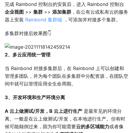
完成 Rainbond 控制台的安装后，进入 Rainbond 控制台
企业视图
>>
集群
>>
添加集群
，在公有云或私有云的服务
器上安装
Rainbond 集群端
，可添加并对接多个集群。
多集群对接后效果图
👇
2、多云应用统一管理
当 Rainbond 对接多集群后，在 Rainbond 上可以创建和
管理多团队，并为每个团队在多集群中分配资源，在团队空
间中就可以管理应用全生命周期。
3、开发环境和生产环境分离
A 云上做测试/开发，B 云上进行生产
是最常见的环境分
离。一般是在云上做测试/开发，在本地进行生产。但有时
候可能颠倒过来，因为你可能需要
云的多区域能力
或者像