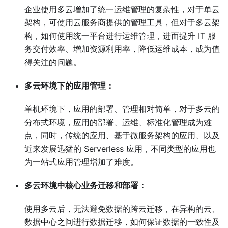
企业使用多云增加了统一运维管理的复杂性，对于单云
架构，可使用云服务商提供的管理工具，但对于多云架
构，如何使用统一平台进行运维管理，进而提升 IT 服
务交付效率、增加资源利用率，降低运维成本，成为值
得关注的问题。
多云环境下的应用管理：
单机环境下，应用的部署、管理相对简单，对于多云的
分布式环境，应用的部署、运维、标准化管理成为难
点，同时，传统的应用、基于微服务架构的应用、以及
近来发展迅猛的 Serverless 应用，不同类型的应用也
为一站式应用管理增加了难度。
多云环境中核心业务迁移和部署：
使用多云后，无法避免数据的跨云迁移，在异构的云、
数据中心之间进行数据迁移，如何保证数据的一致性及