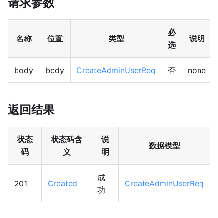
请求参数
必
名称
位置
类型
说明
选
body
body
CreateAdminUserReq
否
none
返回结果
状态
状态码含
说
数据模型
码
义
明
成
201
Created
CreateAdminUserReq
功