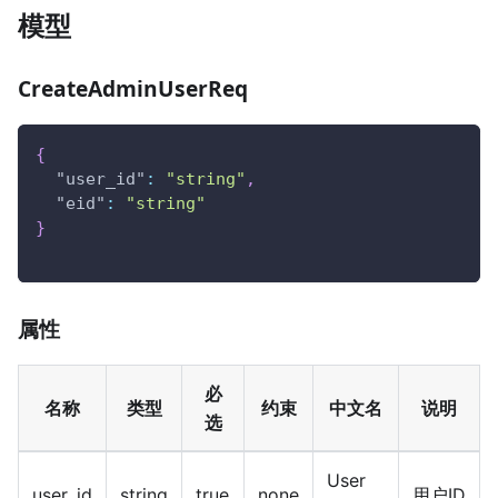
模型
CreateAdminUserReq
{
"user_id"
:
"string"
,
"eid"
:
"string"
}
属性
必
名称
类型
约束
中文名
说明
选
User
user_id
string
true
none
用户ID