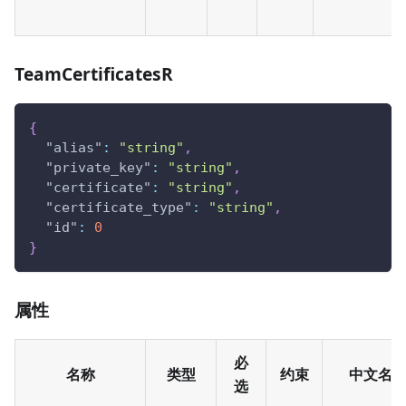
TeamCertificatesR
{
"alias"
:
"string"
,
"private_key"
:
"string"
,
"certificate"
:
"string"
,
"certificate_type"
:
"string"
,
"id"
:
0
}
属性
必
名称
类型
约束
中文名
选