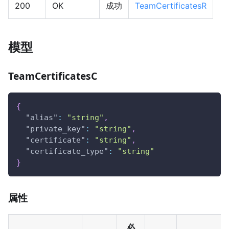
200
OK
成功
TeamCertificatesR
模型
TeamCertificatesC
{
"alias"
:
"string"
,
"private_key"
:
"string"
,
"certificate"
:
"string"
,
"certificate_type"
:
"string"
}
属性
必