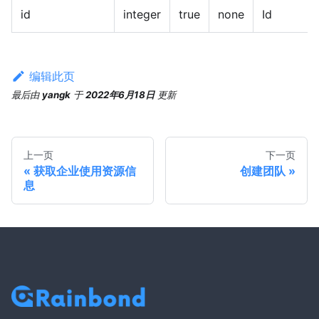
id
integer
true
none
Id
编辑此页
最后
由
yangk
于
2022年6月18日
更新
上一页
下一页
获取企业使用资源信
创建团队
息