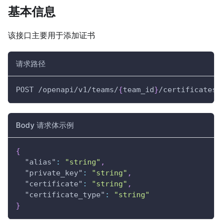
基本信息
该接口主要用于添加证书
请求路径
POST /openapi/v1/teams/
{
team_id
}
/certificates
Body 请求体示例
{
"alias"
:
"string"
,
"private_key"
:
"string"
,
"certificate"
:
"string"
,
"certificate_type"
:
"string"
}