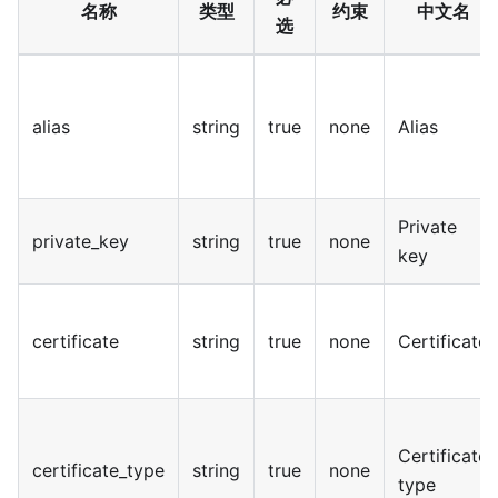
名称
类型
约束
中文名
选
alias
string
true
none
Alias
Private
private_key
string
true
none
key
certificate
string
true
none
Certificate
Certificate
certificate_type
string
true
none
type