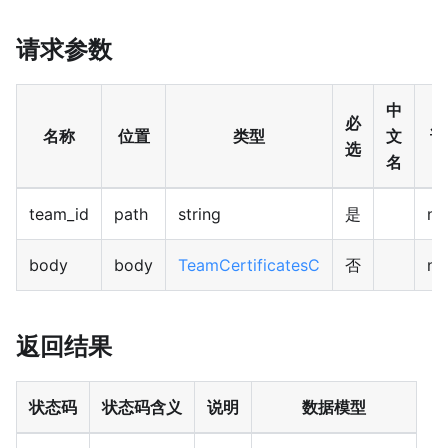
请求参数
中
必
名称
位置
类型
文
说
选
名
team_id
path
string
是
no
body
body
TeamCertificatesC
否
no
返回结果
状态码
状态码含义
说明
数据模型